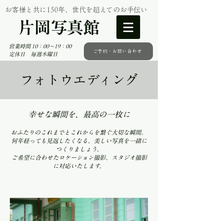
お客様と共に150年、世代を超えてのお手伝い
片岡写真館
営業時間 10：00～19：00
ご予約・お問い合わせ
定休日 毎週木曜日
フォトウエディング
幸せな瞬間を、最高の一枚に
おふたりのこれまでとこれからを繋ぐ大切な瞬間。
何年経っても見返したくなる、美しい写真を一緒に
つくりましょう。
​ご希望に合わせたロケーション撮影、スタジオ撮影
に対応いたします。