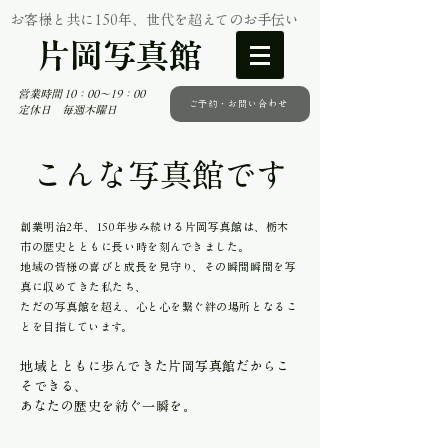
お客様と共に150年、世代を超えてのお手伝い
片岡写真館
営業時間 10：00～19：00
ご予約・お問い合わせ
定休日 毎週木曜日
こんな写真館です
創業明治2年、150年歩み続ける片岡写真館は、栃木
市の歴史とともに長い時を刻んできました。
地域の皆様の喜びと成長を見守り、その瞬間瞬間を写
真に収めてきた私たち、
ただの写真館を超え、心と心を繋ぐ絆の場所となるこ
とを目指しています。
地域とともに歩んできた片岡写真館だからこ
そできる、
あなたの歴史を紡ぐ一瞬を。