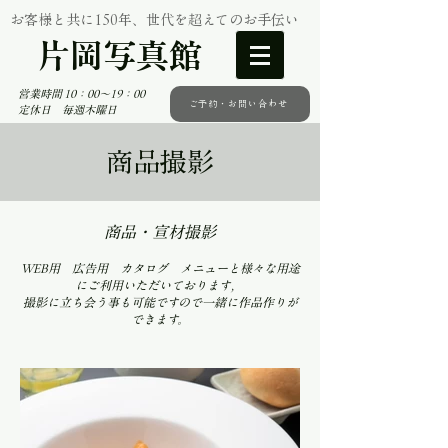
お客様と共に150年、世代を超えてのお手伝い
片岡写真館
営業時間 10：00～19：00
ご予約・お問い合わせ
定休日 毎週木曜日
商品撮影
商品・宣材撮影
​WEB用 広告用 カタログ メニューと様々な用途
にご利用いただいております,
撮影に立ち会う事も可能ですので一緒に作品作りが
できます。