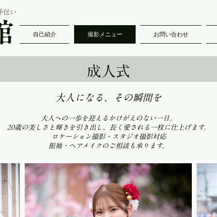
手伝い
館
自己紹介
撮影メニュー
お問い合わせ
成人式
大人になる、その瞬間を
​大人への一歩を迎えるかけがえのない一日。
20歳の美しさと輝きを引き出し、長く愛される一枚に仕上げます。
ロケーション撮影・スタジオ撮影対応
​振袖・ヘアメイクのご相談も承ります。