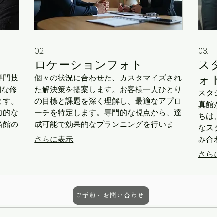
02.
03.
ロケーションフォト
ス
専門技
個々の状況に合わせた、カスタマイズされ
ォ
細な修
た解決策を提案します。お客様一人ひとり
スタ
ます。
の目標と課題を深く理解し、最適なアプロ
真館
力的な
ーチを特定します。専門的な視点から、達
ちは
当館の
成可能で効果的なプランニングを行いま
なス
たの不
す。
さらに表示
み合
ょう。
に引
さら
視覚
ジネ
ご予約・お問い合わせ