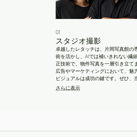
01.
スタジオ撮影
卓越したレタッチは、片岡写真館の
術を活かし、AIでは補いきれない繊
正技術で、物件写真を一層引き立て
広告やマーケティングにおいて、魅
ビジュアルは成功の鍵です。ぜひ、
高品質なレタッチサービスで、あな
さらに表示
動産の魅力を最大限に引き出しまし