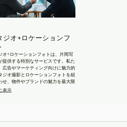
タジオ+ロケーションフ
ト
ジオ+ロケーションフォトは、片岡写
が提供する特別なサービスです。私た
、広告やマーケティング向けに魅力的
タジオ撮影とロケーションフォトを組
わせ、物件やブランドの魅力を最大限
き出します。高品質な写真を通じて、
に表示
的に心に残る印象を創出し、貴方のビ
スの成功をサポートします。